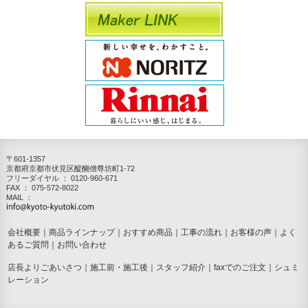
〒601-1357
京都府京都市伏見区醍醐僧尊坊町1-72
フリーダイヤル ：
0120-960-671
FAX ： 075-572-8022
MAIL ：
会社概要
｜
商品ラインナップ
｜
おすすめ商品
｜
工事の流れ
｜
お客様の声
｜
よく
あるご質問
｜
お問い合わせ
店長よりごあいさつ
｜
施工前・施工後
｜
スタッフ紹介
｜
faxでのご注文
｜
シュミ
レーション