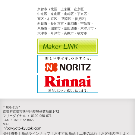
京都市（北区・上京区・左京区・
中京区・東山区・山科区・下京区・
南区・右京区・ 西京区・伏見区）
向日市・長岡京市・亀岡市・宇治市・
八幡市・城陽市・京田辺市・木津川市・
大津市・草津市・高槻市・枚方市
〒601-1357
京都府京都市伏見区醍醐僧尊坊町1-72
フリーダイヤル ：
0120-960-671
FAX ： 075-572-8022
MAIL ：
会社概要
｜
商品ラインナップ
｜
おすすめ商品
｜
工事の流れ
｜
お客様の声
｜
よく