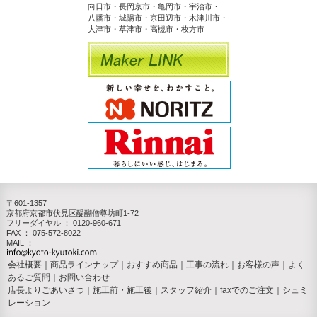
向日市・長岡京市・亀岡市・宇治市・
八幡市・城陽市・京田辺市・木津川市・
大津市・草津市・高槻市・枚方市
〒601-1357
京都府京都市伏見区醍醐僧尊坊町1-72
フリーダイヤル ：
0120-960-671
FAX ： 075-572-8022
MAIL ：
会社概要
｜
商品ラインナップ
｜
おすすめ商品
｜
工事の流れ
｜
お客様の声
｜
よく
あるご質問
｜
お問い合わせ
店長よりごあいさつ
｜
施工前・施工後
｜
スタッフ紹介
｜
faxでのご注文
｜
シュミ
レーション