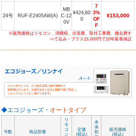
7
MB
¥424,60
3%
¥153,000
24号
RUF-E2405AW(A)
C-12
0
OF
0V
F
※販売価格はリモコン、消費税、出張費、取付工事費、撤去費す
べて込み・プラス15,000円で10年延長保証
◆エコジョーズ・
オートタイプ
リ
本
モ
体
コ
定価
販売価格
号数
商品型番
割
ン
(税込)
(税込)