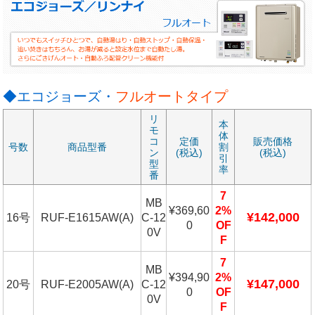
◆エコジョーズ・
フルオートタイプ
リ
本
モ
体
コ
定価
販売価格
号数
商品型番
割
ン
(税込)
(税込)
引
型
率
番
7
MB
¥369,60
2%
¥142,000
16号
RUF-E1615AW(A)
C-12
0
OF
0V
F
7
MB
¥394,90
2%
¥147,000
20号
RUF-E2005AW(A)
C-12
0
OF
0V
F