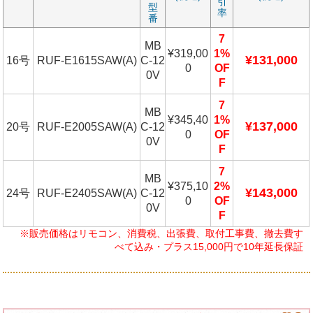
引
型
率
番
7
MB
¥319,00
1%
¥131,000
16号
RUF-E1615SAW(A)
C-12
0
OF
0V
F
7
MB
¥345,40
1%
¥137,000
20号
RUF-E2005SAW(A)
C-12
0
OF
0V
F
7
MB
¥375,10
2%
¥143,000
24号
RUF-E2405SAW(A)
C-12
0
OF
0V
F
※販売価格はリモコン、消費税、出張費、取付工事費、撤去費す
べて込み・プラス15,000円で10年延長保証