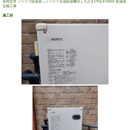
長岡京市 ノーリツ給湯器→ノーリツ石油給湯機付ふろがまOTQ-4706AY 給湯器
交換工事
施工前