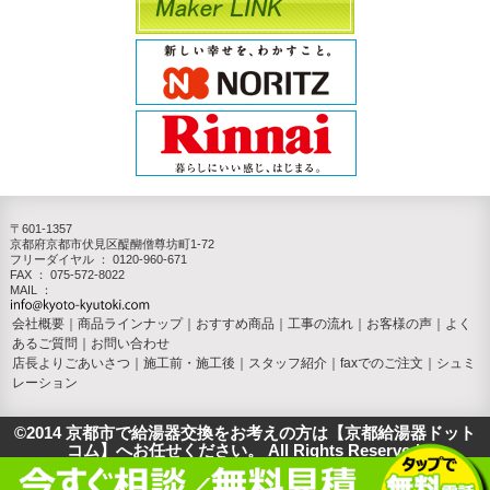
〒601-1357
京都府京都市伏見区醍醐僧尊坊町1-72
フリーダイヤル ：
0120-960-671
FAX ： 075-572-8022
MAIL ：
会社概要
｜
商品ラインナップ
｜
おすすめ商品
｜
工事の流れ
｜
お客様の声
｜
よく
あるご質問
｜
お問い合わせ
店長よりごあいさつ
｜
施工前・施工後
｜
スタッフ紹介
｜
faxでのご注文
｜
シュミ
レーション
©2014 京都市で給湯器交換をお考えの方は【京都給湯器ドット
コム】へお任せください。 All Rights Reserved.