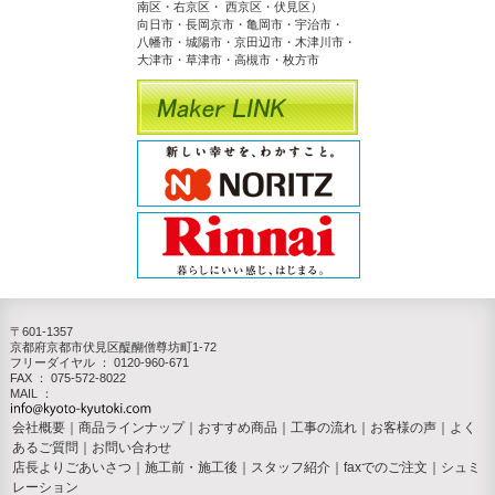
南区・右京区・ 西京区・伏見区）
向日市・長岡京市・亀岡市・宇治市・
八幡市・城陽市・京田辺市・木津川市・
大津市・草津市・高槻市・枚方市
〒601-1357
京都府京都市伏見区醍醐僧尊坊町1-72
フリーダイヤル ：
0120-960-671
FAX ： 075-572-8022
MAIL ：
会社概要
｜
商品ラインナップ
｜
おすすめ商品
｜
工事の流れ
｜
お客様の声
｜
よく
あるご質問
｜
お問い合わせ
店長よりごあいさつ
｜
施工前・施工後
｜
スタッフ紹介
｜
faxでのご注文
｜
シュミ
レーション