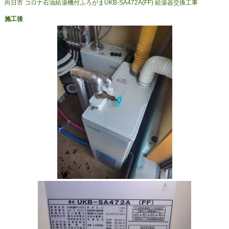
向日市 コロナ石油給湯機付ふろがまUKB-SA472A(FF) 給湯器交換工事
施工後