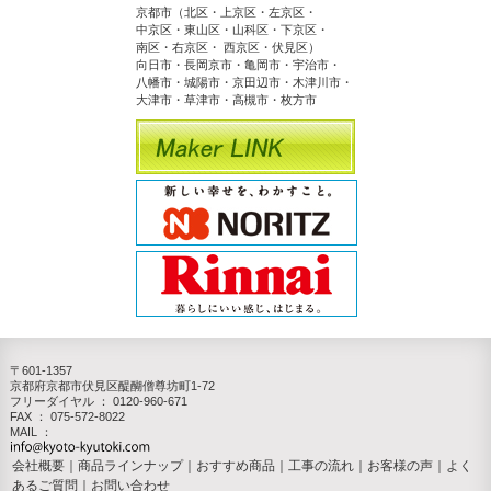
京都市（北区・上京区・左京区・
中京区・東山区・山科区・下京区・
南区・右京区・ 西京区・伏見区）
向日市・長岡京市・亀岡市・宇治市・
八幡市・城陽市・京田辺市・木津川市・
大津市・草津市・高槻市・枚方市
〒601-1357
京都府京都市伏見区醍醐僧尊坊町1-72
フリーダイヤル ：
0120-960-671
FAX ： 075-572-8022
MAIL ：
会社概要
｜
商品ラインナップ
｜
おすすめ商品
｜
工事の流れ
｜
お客様の声
｜
よく
あるご質問
｜
お問い合わせ